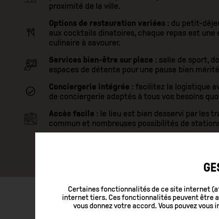
proximité de la ville.
Options de restauration variées
: du petit-déj
aux cocktails dinatoires, chaque repas est une
culinaire à savourer.
Services bien-être sur place
: salle de sport, d
espaces de détente pour une pause bien mérité
Conciergerie intégrée
: facilitez la logistique 
de conciergerie adaptés à tous vos besoins quo
Accès facile
: le lieu est bien desservi par les 
commun et nombreuses possibilités de statio
GE
Certaines fonctionnalités de ce site internet (a
internet tiers. Ces fonctionnalités peuvent être
vous donnez votre accord. Vous pouvez vous in